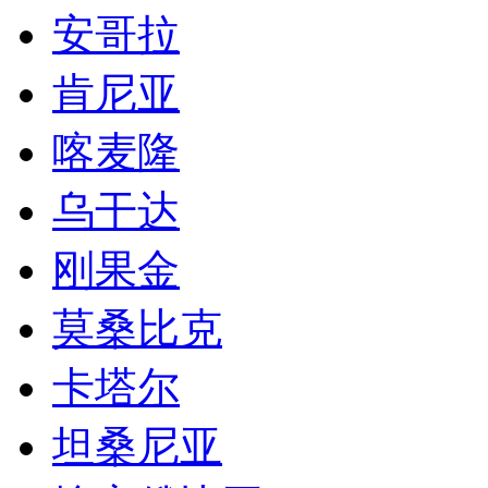
安哥拉
肯尼亚
喀麦隆
乌干达
刚果金
莫桑比克
卡塔尔
坦桑尼亚