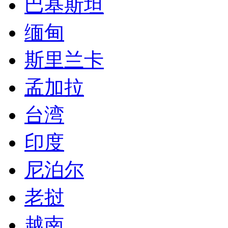
巴基斯坦
缅甸
斯里兰卡
孟加拉
台湾
印度
尼泊尔
老挝
越南