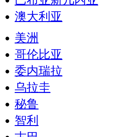
澳大利亚
美洲
哥伦比亚
委内瑞拉
乌拉圭
秘鲁
智利
古巴