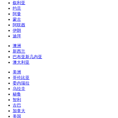
叙利亚
约旦
阿曼
蒙古
阿联酋
伊朗
迪拜
澳洲
新西兰
巴布亚新几内亚
澳大利亚
美洲
哥伦比亚
委内瑞拉
乌拉圭
秘鲁
智利
古巴
加拿大
美国