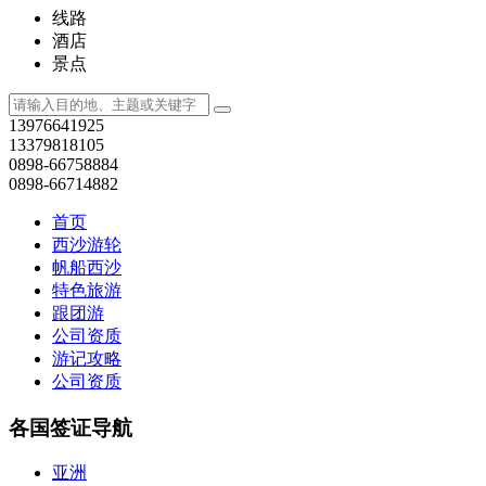
线路
酒店
景点
13976641925
13379818105
0898-66758884
0898-66714882
首页
西沙游轮
帆船西沙
特色旅游
跟团游
公司资质
游记攻略
公司资质
各国签证导航
亚洲