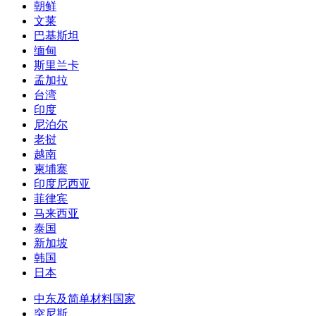
朝鲜
文莱
巴基斯坦
缅甸
斯里兰卡
孟加拉
台湾
印度
尼泊尔
老挝
越南
柬埔寨
印度尼西亚
菲律宾
马来西亚
泰国
新加坡
韩国
日本
中东及简单材料国家
突尼斯