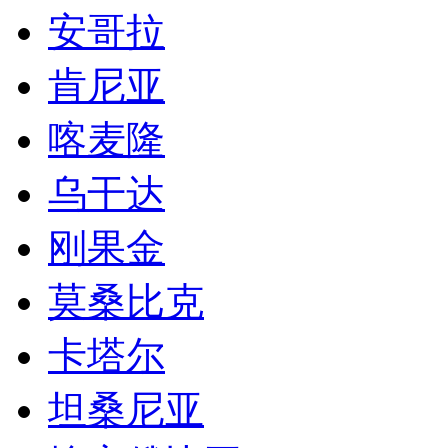
安哥拉
肯尼亚
喀麦隆
乌干达
刚果金
莫桑比克
卡塔尔
坦桑尼亚