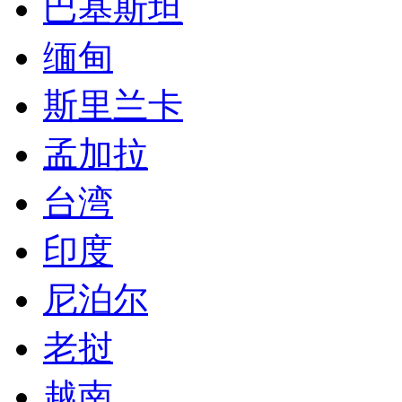
巴基斯坦
缅甸
斯里兰卡
孟加拉
台湾
印度
尼泊尔
老挝
越南