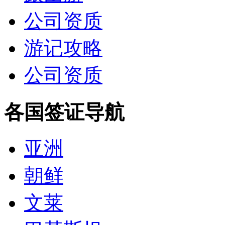
公司资质
游记攻略
公司资质
各国签证导航
亚洲
朝鲜
文莱