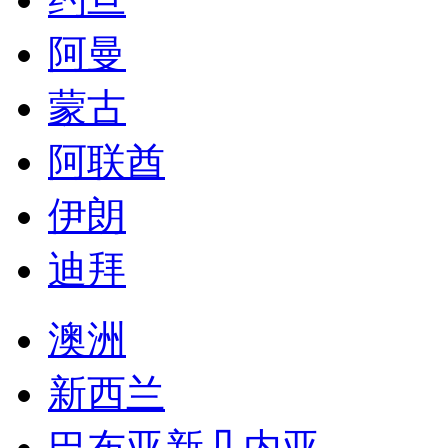
阿曼
蒙古
阿联酋
伊朗
迪拜
澳洲
新西兰
巴布亚新几内亚