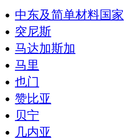
中东及简单材料国家
突尼斯
马达加斯加
马里
也门
赞比亚
贝宁
几内亚