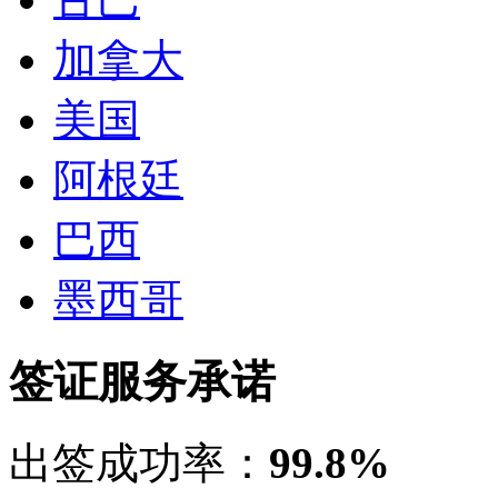
加拿大
美国
阿根廷
巴西
墨西哥
签证服务承诺
出签成功率：
99.8%