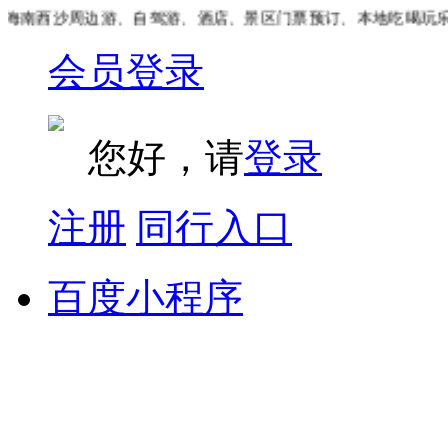
南西沙周边游、自驾游、酒店、景区门票预订、本地吃喝玩乐团
会员登录
您好，请
登录
注册
同行入口
百度小程序