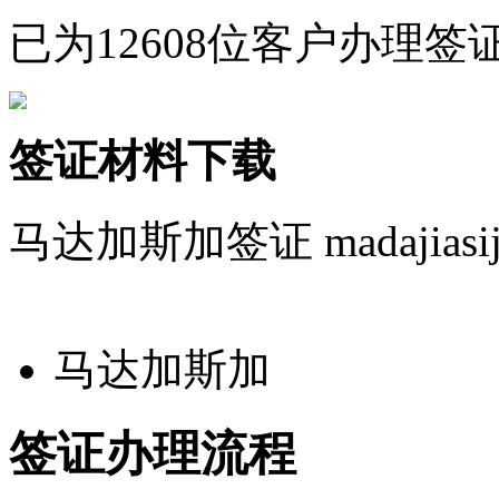
已为12608位客户办理签
签证材料下载
马达加斯加签证
madajiasij
马达加斯加
签证办理流程