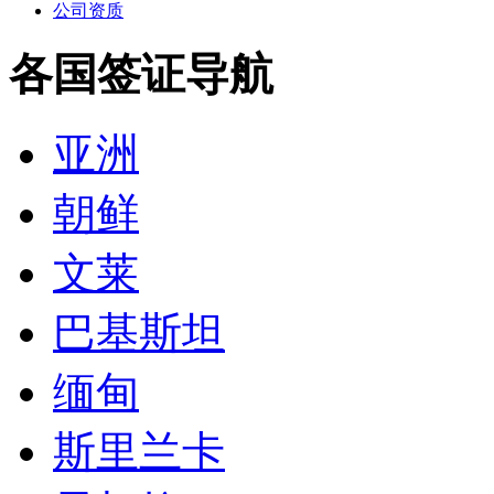
巴基斯坦
缅甸
斯里兰卡
孟加拉
台湾
印度
尼泊尔
老挝