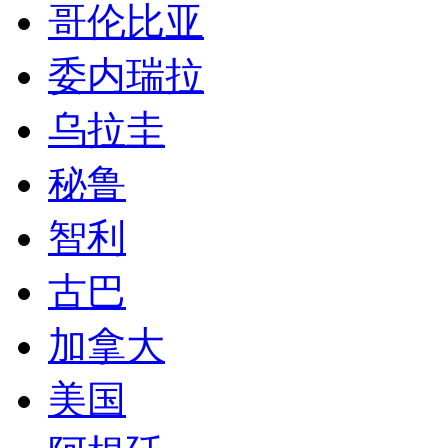
古巴
加拿大
美国
阿根廷
巴西
墨西哥
签证服务承诺
出签成功率：
99.8%