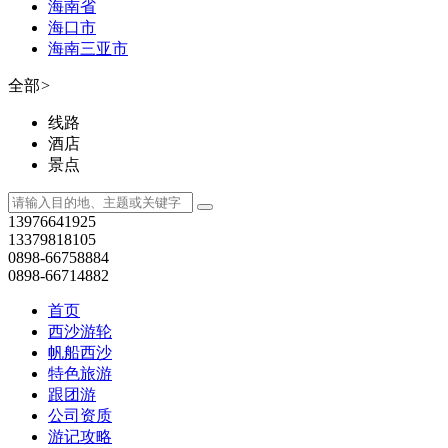
0898-66714882
首页
西沙游轮
帆船西沙
特色旅游
跟团游
公司资质
游记攻略
公司资质
各国签证导航
亚洲
朝鲜
文莱