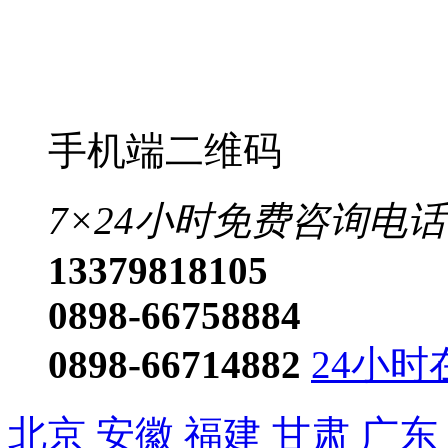
0898-66758884
0898-66714882
24小时
北京
安徽
福建
甘肃
广东
黑龙江
湖北
湖南
吉林
江
山东
山西
陕西
上海
四川
香港
澳门
台湾
更多>>
琼ICP备2023001442号-1
技术支持:心品科技