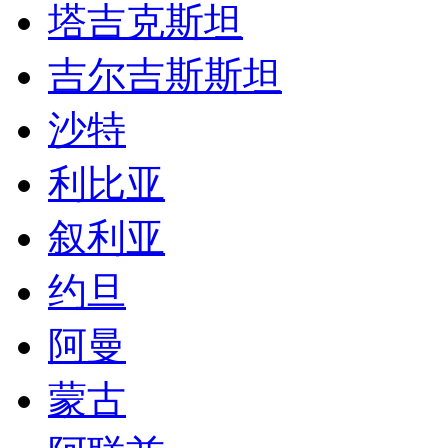
约旦
阿曼
蒙古
阿联酋
伊朗
迪拜
澳洲
新西兰