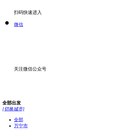
关注微信公众号
全部
出发
[切换城市]
全部
万宁市
海南省
海口市
海南三亚市
全部
>
线路
酒店
景点
13976641925