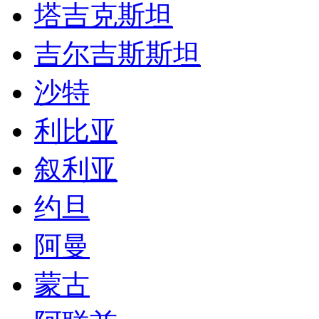
叙利亚
约旦
阿曼
蒙古
阿联酋
伊朗
迪拜
澳洲