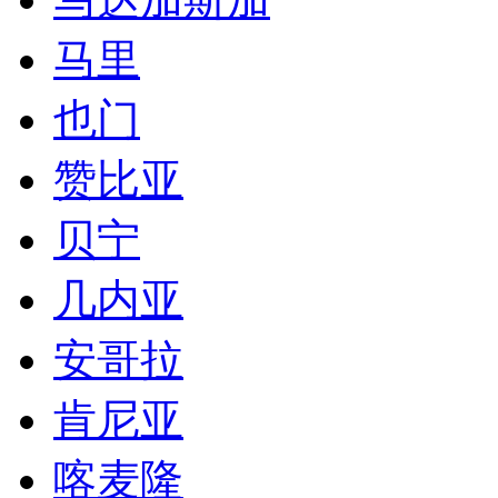
几内亚
安哥拉
肯尼亚
喀麦隆
乌干达
刚果金
莫桑比克
卡塔尔