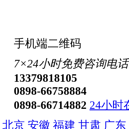
7×24小时免费咨询电话
13379818105
0898-66758884
0898-66714882
24小时
北京
安徽
福建
甘肃
广东
黑龙江
湖北
湖南
吉林
江
山东
山西
陕西
上海
四川
香港
澳门
台湾
更多>>
琼ICP备2023001442号-1