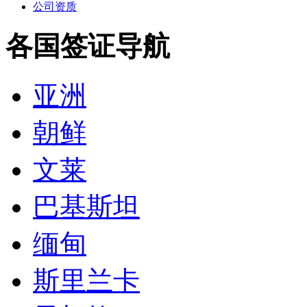
文莱
巴基斯坦
缅甸
斯里兰卡
孟加拉
台湾
印度
尼泊尔