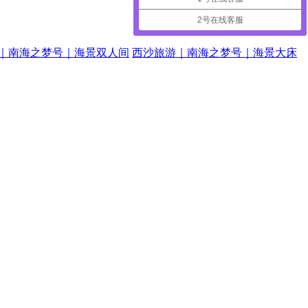
2号在线客服
｜南海之梦号｜海景双人间
西沙旅游｜南海之梦号｜海景大床