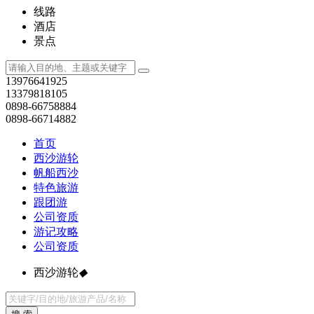
线路
酒店
景点
13976641925
13379818105
0898-66758884
0898-66714882
首页
西沙游轮
帆船西沙
特色旅游
跟团游
公司资质
游记攻略
公司资质
西沙游轮
◆