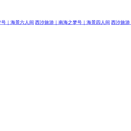
梦号｜海景六人间
西沙旅游｜南海之梦号｜海景四人间
西沙旅游