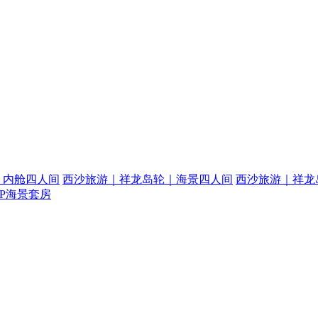
｜内舱四人间
西沙旅游｜祥龙岛轮｜海景四人间
西沙旅游｜祥龙
P海景套房