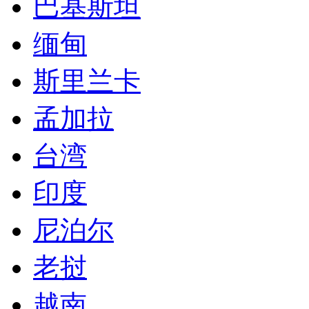
巴基斯坦
缅甸
斯里兰卡
孟加拉
台湾
印度
尼泊尔
老挝
越南