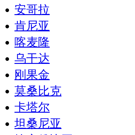
安哥拉
肯尼亚
喀麦隆
乌干达
刚果金
莫桑比克
卡塔尔
坦桑尼亚