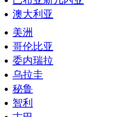
澳大利亚
美洲
哥伦比亚
委内瑞拉
乌拉圭
秘鲁
智利
古巴