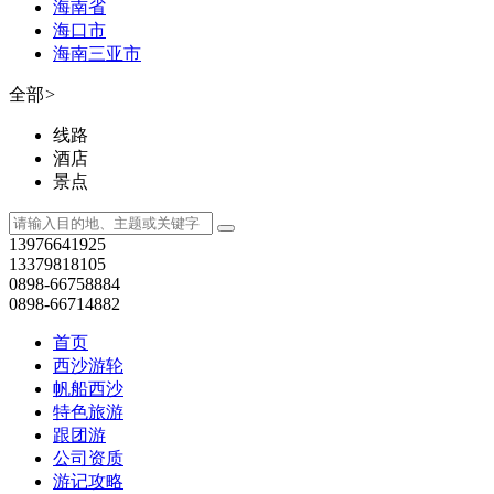
海南省
海口市
海南三亚市
全部
>
线路
酒店
景点
13976641925
13379818105
0898-66758884
0898-66714882
首页
西沙游轮
帆船西沙
特色旅游
跟团游
公司资质
游记攻略