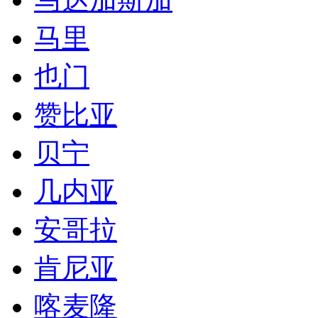
马里
也门
赞比亚
贝宁
几内亚
安哥拉
肯尼亚
喀麦隆