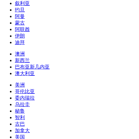
阿根廷
巴西
墨西哥
签证服务承诺
出签成功率：
99.8%
已为12608位客户办理签证
签证材料下载
美洲签证
哥伦比亚
委内瑞拉
乌拉圭