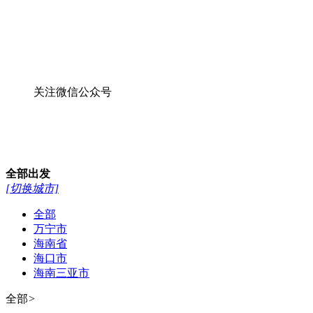
线路
酒店
景点
13976641925
13379818105
0898-66758884
0898-66714882
首页
西沙游轮
帆船西沙
特色旅游
跟团游
公司资质
游记攻略
公司资质
各国签证导航
亚洲
朝鲜