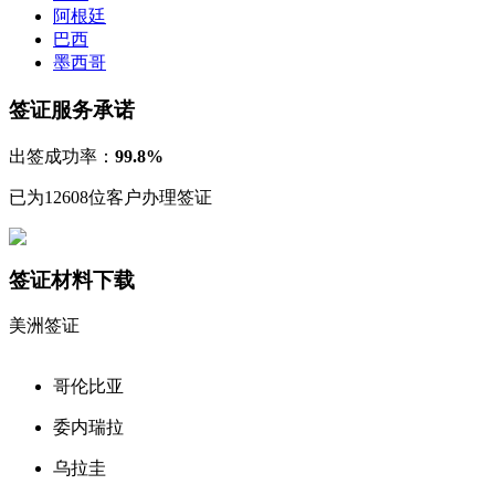
秘鲁
智利
古巴
加拿大
美国
签证类型：
探亲
测试签证2
有 效 期：天
最长停留：天
咨询电话：
￥
222
起
阿根廷
巴西
墨西哥