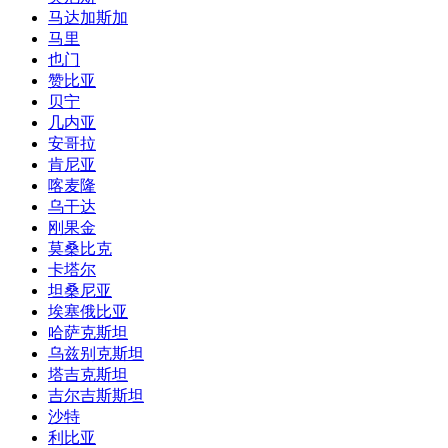
叙利亚
约旦
阿曼
蒙古
阿联酋
伊朗
迪拜
澳洲
新西兰
巴布亚新几内亚
澳大利亚
美洲
哥伦比亚
委内瑞拉
乌拉圭
秘鲁
智利
古巴
加拿大
美国