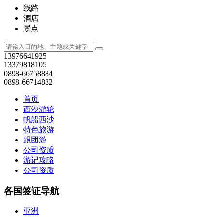
文莱
巴基斯坦
缅甸
斯里兰卡
孟加拉
台湾
印度
尼泊尔
老挝
越南
柬埔寨
印度尼西亚
菲律宾
马来西亚
泰国
新加坡
韩国
日本
中东及简单材料国家
突尼斯