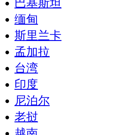
巴基斯坦
缅甸
斯里兰卡
孟加拉
台湾
印度
尼泊尔
老挝
越南