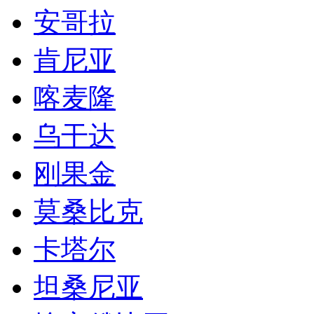
安哥拉
肯尼亚
喀麦隆
乌干达
刚果金
莫桑比克
卡塔尔
坦桑尼亚