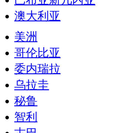
澳大利亚
美洲
哥伦比亚
委内瑞拉
乌拉圭
秘鲁
智利
古巴