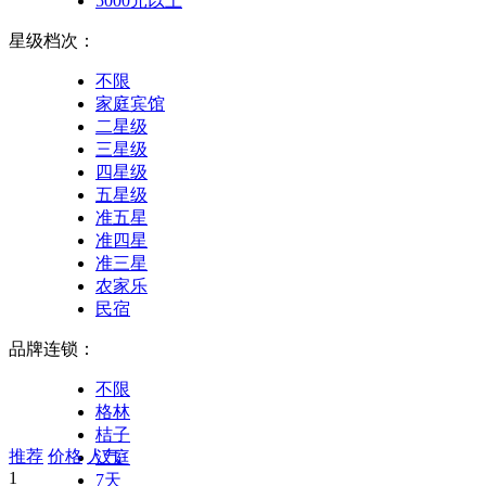
5000元以上
星级档次：
不限
家庭宾馆
二星级
三星级
四星级
五星级
准五星
准四星
准三星
农家乐
民宿
品牌连锁：
不限
格林
桔子
推荐
价格
人气
汉庭
1
7天