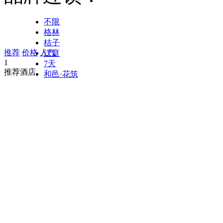
不限
格林
桔子
推荐
价格
人气
汉庭
1
7天
推荐酒店
和邑·花筑