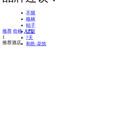
不限
格林
桔子
推荐
价格
人气
汉庭
1
7天
推荐酒店
和邑·花筑