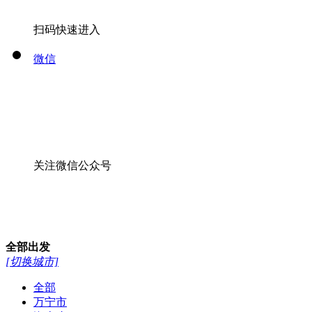
关注微信公众号
全部
出发
[切换城市]
全部
万宁市
海南省
海口市
海南三亚市
全部
>
线路
酒店
景点
13976641925
13379818105
0898-66758884