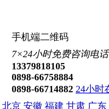
0898-66758884
0898-66714882
24小时
北京
安徽
福建
甘肃
广东
黑龙江
湖北
湖南
吉林
江
山东
山西
陕西
上海
四川
香港
澳门
台湾
更多>>
琼ICP备2023001442号-1
技术支持:心品科技