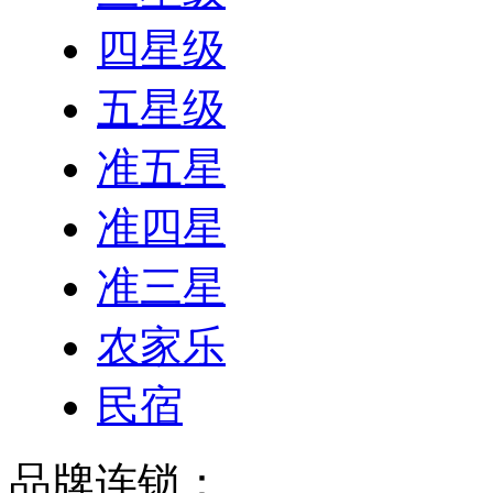
农家乐
民宿
品牌连锁：
不限
格林
桔子
推荐
价格
人气
汉庭
1
7天
推荐酒店
和邑·花筑