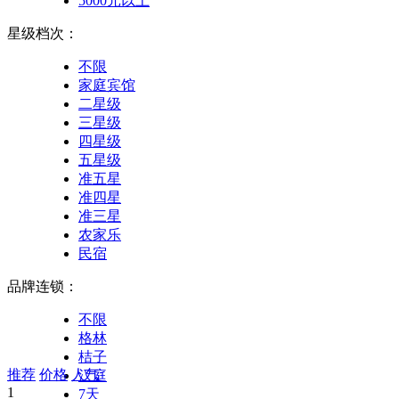
5000元以上
星级档次：
不限
家庭宾馆
二星级
三星级
四星级
五星级
准五星
准四星
准三星
农家乐
民宿
品牌连锁：
不限
格林
桔子
推荐
价格
人气
汉庭
1
7天