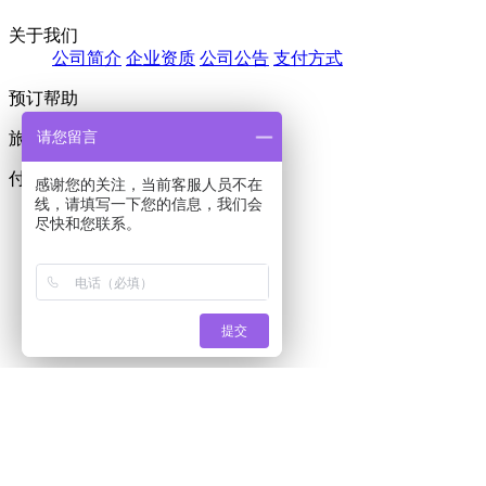
关于我们
公
司简介
企业资
质
公司公
告
支付方式
预订帮助
请您留言
旅游合同签署
付款和发票
感谢您的关注，当前客服人员不在
线，请填写一下您的信息，我们会
尽快和您联系。
提交
手机端二维码
7×24小时免费咨询电话
13976641925
13379818105
0898-66758884
0898-66714882
24小时在线客服