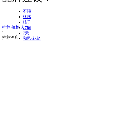
不限
格林
桔子
推荐
价格
人气
汉庭
1
7天
推荐酒店
和邑·花筑