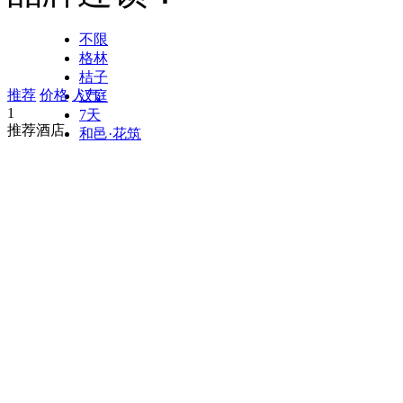
不限
格林
桔子
推荐
价格
人气
汉庭
1
7天
推荐酒店
和邑·花筑