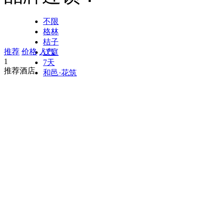
不限
格林
桔子
推荐
价格
人气
汉庭
1
7天
推荐酒店
和邑·花筑