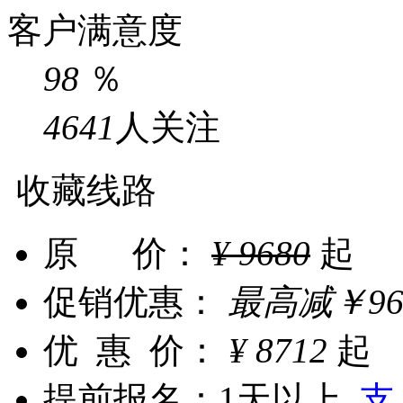
客户满意度
98
％
4641
人关注
收藏线路
原 价：
¥
9680
起
促销优惠：
最高减
￥
9
优 惠 价：
¥
8712
起
提前报名：
1天以上
支