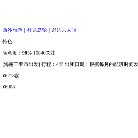
西沙旅游｜祥龙岛轮｜舒适六人间
特色：
满意度：
98%
10840关注
[海南三亚市出发]
行程：4天
出团日期：根据每月的航班时间
¥6218
起
¥6908