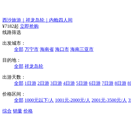
西沙旅游｜祥龙岛轮｜内舱四人间
¥7182起
立即抢购
线路筛选
出发城市：
全部
万宁市
海南省
海口市
海南三亚市
目的地：
全部
祥龙岛轮
出游天数：
全部
1日游
2日游
3日游
4日游
5日游
6日游
7日游
8日游
价格区间：
全部
1000元以下/人
1001元-2000元/人
2001元-3500元/人
3
综合
销量
价格