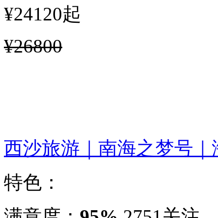
¥24120
起
¥26800
西沙旅游｜南海之梦号｜
特色：
满意度：
95%
2751关注