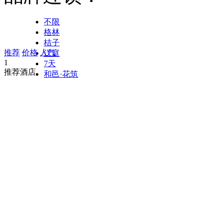
不限
格林
桔子
推荐
价格
人气
汉庭
1
7天
推荐酒店
和邑·花筑