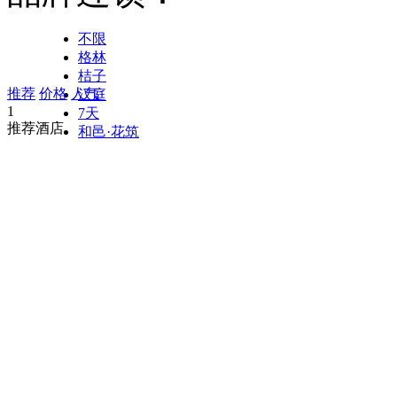
不限
格林
桔子
推荐
价格
人气
汉庭
1
7天
推荐酒店
和邑·花筑