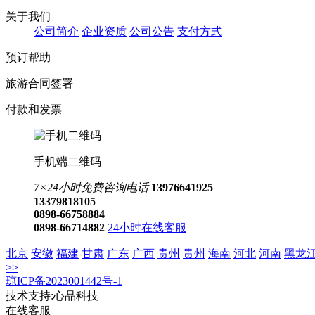
推荐酒店
和邑·花筑