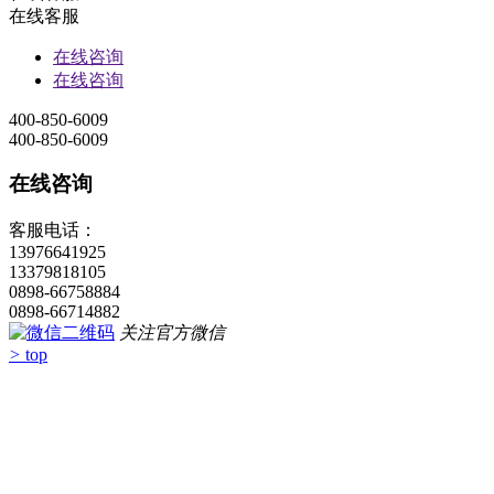
关于我们
公司简
介
企
业资质
公司
公告
支付方
式
预订帮助
旅游合同签署
付款和发票
手机端二维码
7×24小时免费咨询电话
13976641925
13379818105
0898-66758884
0898-66714882
24小时在线客服