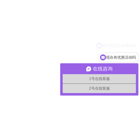
现在有优惠活动吗
在线咨询
1号在线客服
2号在线客服