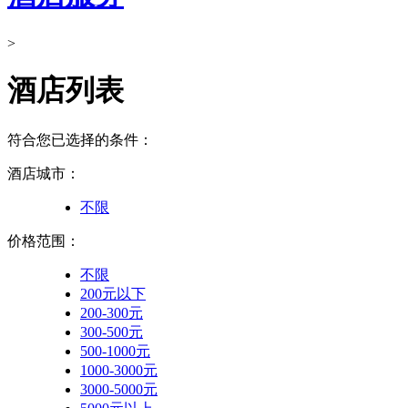
星级档次：
不限
家庭宾馆
二星级
三星级
四星级
五星级
准五星
准四星
准三星
农家乐
民宿
品牌连锁：
不限
格林
桔子
推荐
价格
人气
汉庭
1
7天