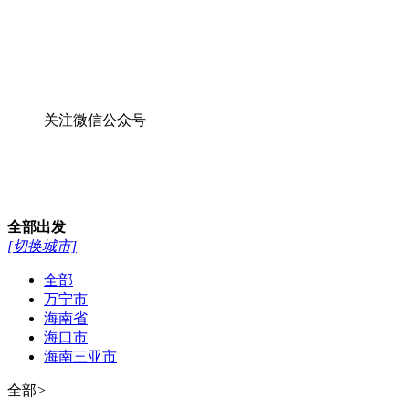
线路
酒店
景点
13976641925
13379818105
0898-66758884
0898-66714882
首页
西沙游轮
帆船西沙
特色旅游
跟团游
公司资质
游记攻略
公司资质
您所在位置：
网站首页
>
酒店服务