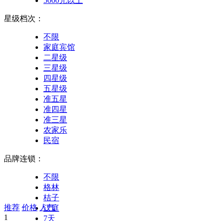
推荐酒店
和邑·花筑