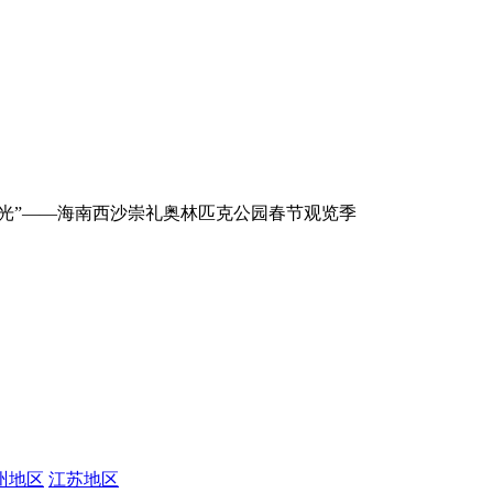
园
海洋游乐园