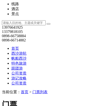
热卖推荐
“如意之光”——海南西沙崇礼奥林匹克公园春节观览季
“如意
¥89
起
立即抢购
测试
¥0
起
立即抢购
全部
门票筛选
目的地：
全部
海南西沙地区
丽水地区
台州地区
绍兴地区
山东
杭
景点地区：
全部
山水美景
自驾门票
主题特色：
全部
门票
演出
漂流
游乐园
滑雪
温泉
人文景观
山水游玩
价格区间：
全部
100元以下
101元~200元
201元~300元
301元~400元