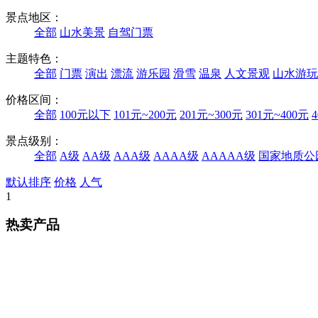
测试
优惠价：0
好评产品排行
1
“如意之光”——海南西沙崇礼奥林匹克公园春节观览季
好评度：
优惠价：89
2
测试
好评度：
优惠价：0
关于我们
公司简
介
企
业资质
公司
公告
支
付方式
预订帮助
旅游合同签署
付款和发票
手机端二维码