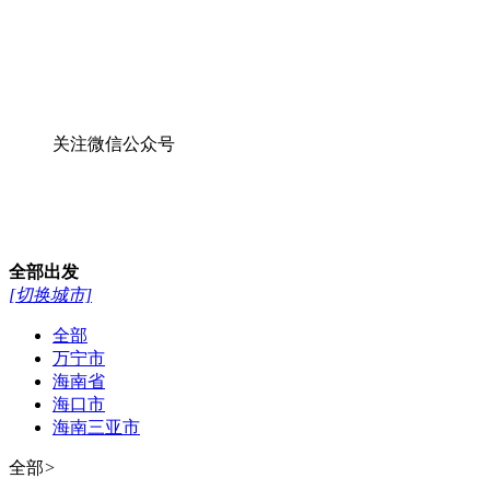
线路
酒店
景点
13976641925
13379818105
0898-66758884
0898-66714882
首页
西沙游轮
帆船西沙
特色旅游
跟团游
公司资质
游记攻略
公司资质
当前位置：
首页
>
门票列表
门票