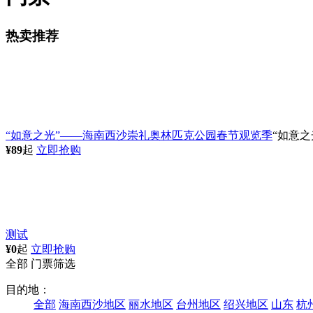
景点级别：
全部
A级
AA级
AAA级
AAAA级
AAAAA级
国家地质公
默认排序
价格
人气
1
热卖产品
“如意之光”——海南西沙崇礼奥林匹克公园春节观览季
测试
推荐景点
“如意之光”——海南西沙崇礼奥林匹克公园春节观览季
优惠价：89