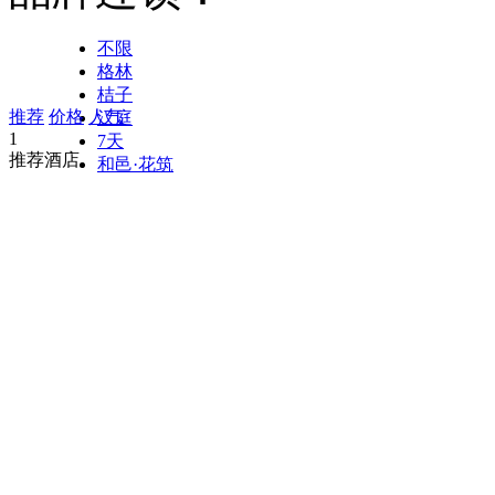
不限
格林
桔子
推荐
价格
人气
汉庭
1
7天
推荐酒店
和邑·花筑