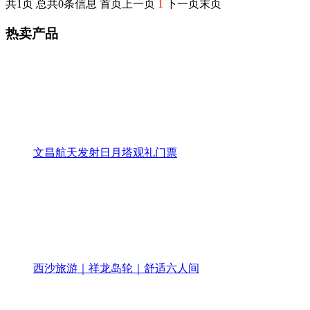
共1页 总共0条信息 首页上一页
1
下一页末页
热卖产品
文昌航天发射日月塔观礼门票
西沙旅游｜祥龙岛轮｜舒适六人间