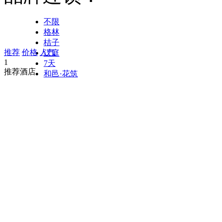
不限
格林
桔子
推荐
价格
人气
汉庭
1
7天
推荐酒店
和邑·花筑